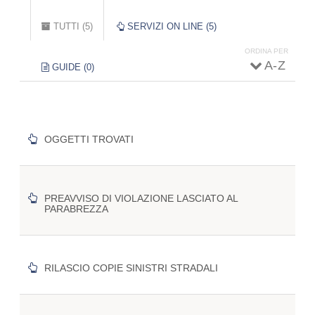
Schede primarie
TUTTI (5)
(SCHEDA
SERVIZI ON LINE (5)
ATTIVA)
ORDINA PER
A - Z
GUIDE (0)
OGGETTI TROVATI
PREAVVISO DI VIOLAZIONE LASCIATO AL
PARABREZZA
RILASCIO COPIE SINISTRI STRADALI