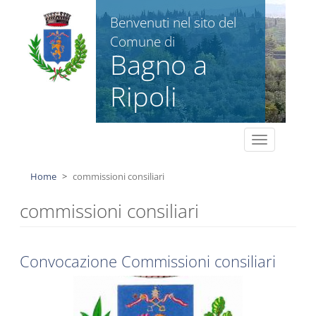
Salta al contenuto principale
Benvenuti nel sito del
Comune di
Bagno a
Ripoli
Toggle
navigation
Home
commissioni consiliari
commissioni consiliari
Convocazione Commissioni consiliari