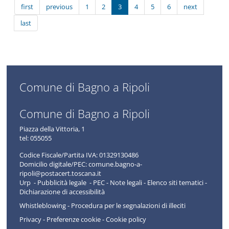
first
previous
1
2
3
4
5
6
next
last
Comune di Bagno a Ripoli
Comune di Bagno a Ripoli
Piazza della Vittoria, 1
tel:
055055
Codice Fiscale/Partita IVA:
01329130486
Domicilio digitale/PEC:
comune.bagno-a-
ripoli@postacert.toscana.it
Urp -
Pubblicità legale
-
PEC
-
Note legali
-
Elenco siti tematici
-
Dichiarazione di accessibilità
Whistleblowing - Procedura per le segnalazioni di illeciti
Privacy
-
Preferenze cookie
-
Cookie policy